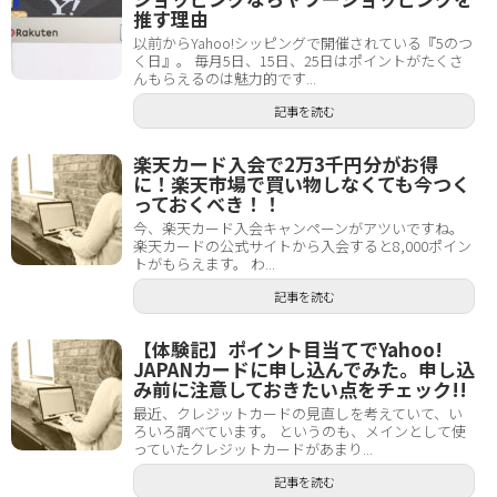
推す理由
以前からYahoo!シッピングで開催されている『5のつ
く日』。 毎月5日、15日、25日はポイントがたくさ
んもらえるのは魅力的です...
記事を読む
楽天カード入会で2万3千円分がお得
に！楽天市場で買い物しなくても今つく
っておくべき！！
今、楽天カード入会キャンペーンがアツいですね。
楽天カードの公式サイトから入会すると8,000ポイン
トがもらえます。 わ...
記事を読む
【体験記】ポイント目当てでYahoo!
JAPANカードに申し込んでみた。申し込
み前に注意しておきたい点をチェック!!
最近、クレジットカードの見直しを考えていて、い
ろいろ調べています。 というのも、メインとして使
っていたクレジットカードがあまり...
記事を読む