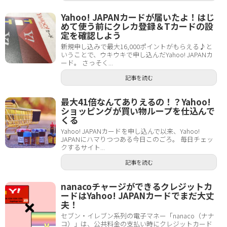
Yahoo! JAPANカードが届いたよ！はじ
めて使う前にクレカ登録＆Tカードの設
定を確認しよう
新規申し込みで最大16,000ポイントがもらえる♪と
いうことで、ウキウキで申し込んだYahoo! JAPANカ
ード。 さっそく...
記事を読む
最大41倍なんてありえるの！？Yahoo!
ショッピングが買い物ループを仕込んで
くる
Yahoo! JAPANカードを申し込んで以来、Yahoo!
JAPANにハマりつつある今日このごろ。 毎日チェッ
クするサイト...
記事を読む
nanacoチャージができるクレジットカ
ードはYahoo! JAPANカードでまだ大丈
夫！
セブン・イレブン系列の電子マネー「nanaco（ナナ
コ）」は、公共料金の支払い時にクレジットカード