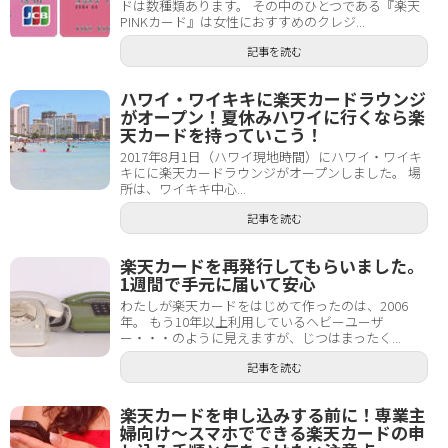
ドは数種類あります。 その中のひとつである『楽天
PINKカード』は女性におすすめのクレジ...
記事を読む
ハワイ・ワイキキに楽天カードラウンジ
がオープン！夏休みハワイに行くなら楽
天カードを持っていこう！
2017年8月1日（ハワイ現地時間）にハワイ・ワイキ
キにに楽天カードラウンジがオープンしました。 場
所は、ワイキキ中心...
記事を読む
楽天カードを再発行してもらいました。
1週間で手元に届いて安心
わたしが楽天カードをはじめて作ったのは、2006
年。 もう10年以上利用しているヘビーユーザ
ー・・・のように見えますが、じつはまったく...
記事を読む
楽天カードを申し込みする前に！専業主
婦向け～スマホでできる楽天カードの申