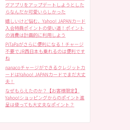
グアプリをアップデートしようとした
らなんだか可愛いらしかった
嬉しいけど悩む、Yahoo! JAPANカード
入会特典ポイントの使い道！ポイント
の消費は計画的に利用しよう
PiTaPaがさらに便利になる！チャージ
不要でJR西日本も乗れるのは便利です
ね
nanacoチャージができるクレジットカ
ードはYahoo! JAPANカードでまだ大丈
夫！
なぜもらえたのか？【お客様限定】
Yahoo!ショッピングからのポイント進
呈は使っても大丈夫なポイント？