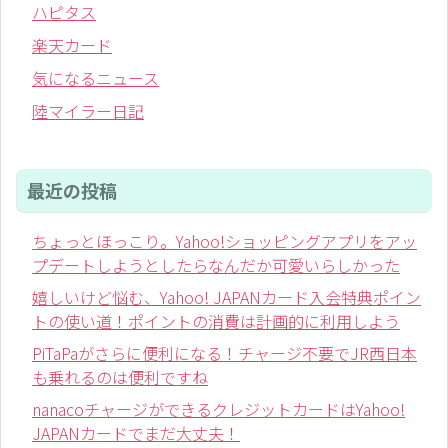
ハピタス
楽天カード
気になるニュース
陸マイラー日記
最近の投稿
ちょっとほっこり。Yahoo!ショッピングアプリをアッ
プデートしようとしたらなんだか可愛いらしかった
嬉しいけど悩む、Yahoo! JAPANカード入会特典ポイン
トの使い道！ポイントの消費は計画的に利用しよう
PiTaPaがさらに便利になる！チャージ不要でJR西日本
も乗れるのは便利ですね
nanacoチャージができるクレジットカードはYahoo!
JAPANカードでまだ大丈夫！